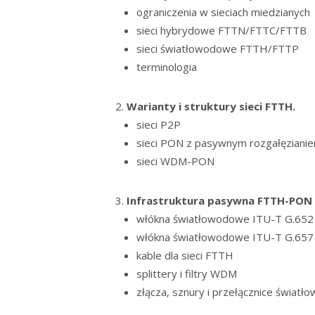
ograniczenia w sieciach miedzianych
sieci hybrydowe FTTN/FTTC/FTTB
sieci światłowodowe FTTH/FTTP
terminologia
Warianty i struktury sieci FTTH.
sieci P2P
sieci PON z pasywnym rozgałęziani
sieci WDM-PON
Infrastruktura pasywna FTTH-PON i
włókna światłowodowe ITU-T G.652
włókna światłowodowe ITU-T G.657
kable dla sieci FTTH
splittery i filtry WDM
złącza, sznury i przełącznice świat