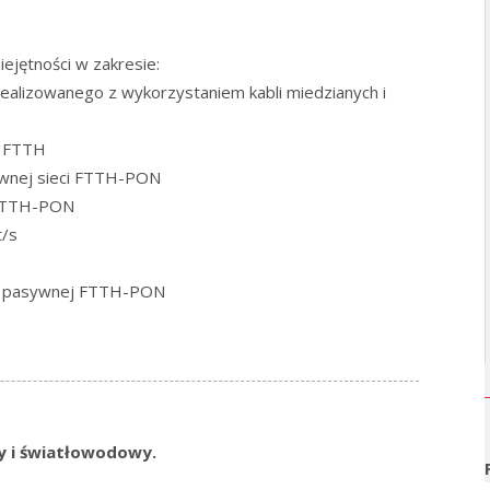
iejętności w zakresie:
alizowanego z wykorzystaniem kabli miedzianych i
i FTTH
wnej sieci FTTH-PON
 FTTH-PON
t/s
ury pasywnej FTTH-PON
 i światłowodowy.