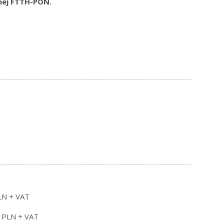
nej FTTH-PON.
PLN + VAT
0 PLN + VAT