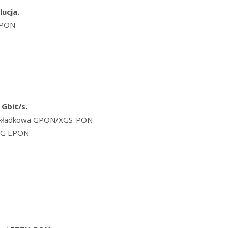
lucja.
H-PON
 Gbit/s.
 nakładkowa GPON/XGS-PON
10G EPON