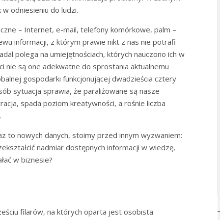
 w odniesieniu do ludzi.
czne – Internet, e-mail, telefony komórkowe, palm –
u informacji, z którym prawie nikt z nas nie potrafi
nadal polega na umiejętnościach, których nauczono ich w
ci nie są one adekwatne do sprostania aktualnemu
balnej gospodarki funkcjonującej dwadzieścia cztery
ób sytuacja sprawia, że paraliżowane są nasze
racja, spada poziom kreatywności, a rośnie liczba
.
az to nowych danych, stoimy przed innym wyzwaniem:
zekształcić nadmiar dostępnych informacji w wiedzę,
ałać w biznesie?
ściu filarów, na których oparta jest osobista