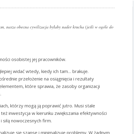
, nasza obecna cywilizacja byłaby nader krucha (jeśli w ogóle do
ności osobistej jej pracowników.
epiej widać wtedy, kiedy ich tam… brakuje.
rednie przełożenie na osiągnięcia i rezultaty
elementem, które sprawia, że zasoby organizacji
.
iach, którzy mogą ją poprawić jutro. Musi stale
 też inwestycja w kierunku zwiększania efektywności
i siłą nowoczesnych firm.
alizuje się szanse i minimalizuje problemy. W żadnym