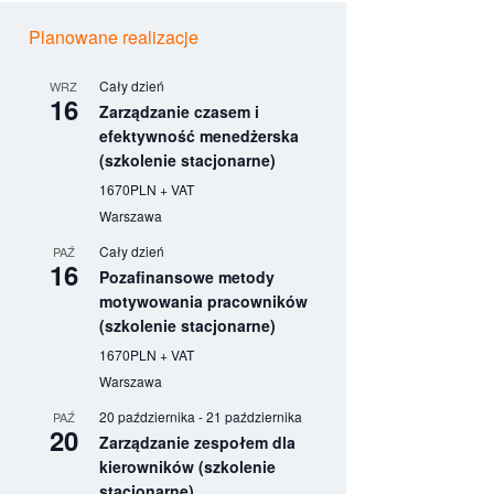
Planowane realizacje
Cały dzień
WRZ
16
Zarządzanie czasem i
efektywność menedżerska
(szkolenie stacjonarne)
1670PLN + VAT
Warszawa
Cały dzień
PAŹ
16
Pozafinansowe metody
motywowania pracowników
(szkolenie stacjonarne)
1670PLN + VAT
Warszawa
20 października
-
21 października
PAŹ
20
Zarządzanie zespołem dla
kierowników (szkolenie
stacjonarne)