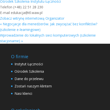
Ośrodek Szkolenia Instytutu Łączności
Telefon
(+48) 22 51 28 230
E-mail
edukacja@itl.waw.pl
Zobacz witrynę internetową Organizator
«
Negocjacje dla menedżerów. Jak zwyciężać bez konfliktów?
(szkolenie e-learningowe)
Wprowadzenie do lokalnych sieci komputerowych (szkolenie
stacjonarne)
»
O firmie
Instytut Łączności
Ośrodek Szkolenia
Dane do przelewu
Zostań naszym klintem
Nasi klienci