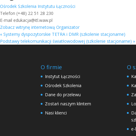
Ośrodek Szkolenia Instytutu Łączności
Telefon
(+48) 22 51 28 230
E-mail
edukacja@itl.waw.pl
Zobacz witrynę internetową Organizator
«
Systemy dyspozytorskie TETRA i DMR (szkolenie stacjonarne)
Podstawy telekomunikacji światłowodowej (szkolenie stacjonarne)
»
O firmie
O s
Instytut Łączności
Ka
Ośrodek Szkolenia
Ka
Dane do przelewu
Za
Zostań naszym klintem
Lo
Nasi klienci
Da
sz
e-