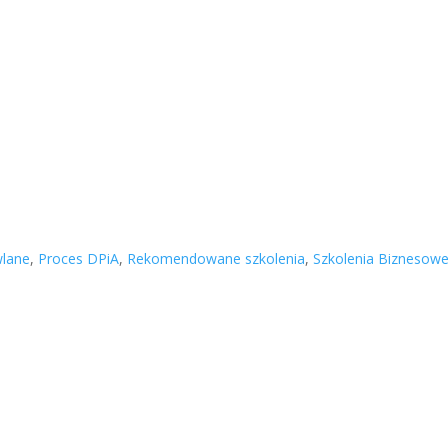
wlane
,
Proces DPiA
,
Rekomendowane szkolenia
,
Szkolenia Biznesow