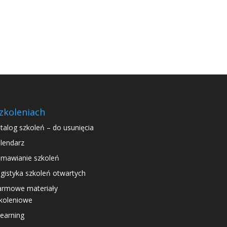
zkoleniach
talog szkoleń – do usunięcia
lendarz
mawianie szkoleń
gistyka szkoleń otwartych
rmowe materiały
koleniowe
learning