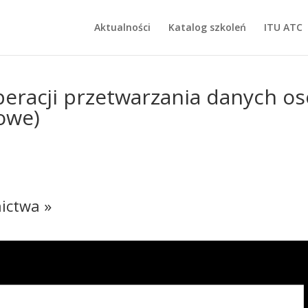
Aktualności
Katalog szkoleń
ITU ATC
racji przetwarzania danych oso
gowe)
ictwa »