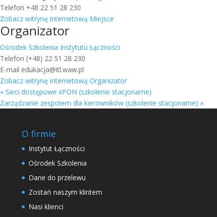
Telefon
+48 22 51 28 230
Zobacz witrynę internetową Miejsce
Organizator
Ośrodek Szkolenia Instytutu Łączności
Telefon
(+48) 22 51 28 230
E-mail
edukacja@itl.waw.pl
Zobacz witrynę internetową Organizator
«
Sieci dostępowe xPON (szkolenie stacjonarne)
Zarządzanie zespołem dla kierowników (szkolenie stacjonarne)
»
O firmie
Instytut Łączności
Ośrodek Szkolenia
Dane do przelewu
Zostań naszym klintem
Nasi klienci