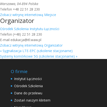
Warszawa
,
04-894
Polska
Telefon
+48 22 51 28 230
Zobacz witrynę internetową Miejsce
Organizator
Ośrodek Szkolenia Instytutu Łączności
Telefon
(+48) 22 51 28 230
E-mail
edukacja@itl.waw.pl
Zobacz witrynę internetową Organizator
«
Sygnalizacja LTE-EPC (szkolenie stacjonarne)
Systemy komórkowe 5G (szkolenie stacjonarne)
»
O firmie
Instytut Łączności
Ośrodek Szkolenia
Dane do przelewu
Zostań naszym klintem