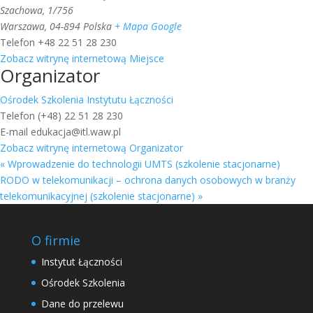
Szachowa, 1/756
Warszawa
,
04-894
Polska
+ Mapa Google
Telefon
+48 22 51 28 230
Zobacz witrynę internetową Miejsce
Organizator
Ośrodek Szkolenia Instytutu Łączności
Telefon
(+48) 22 51 28 230
E-mail
edukacja@itl.waw.pl
Zobacz witrynę internetową Organizator
«
Wprowadzenie do technologii UMTS (szkolenie stacjonarne)
RODO w telekomunikacji – ochrona danych osobowych w branży
telekomunikacyjnej (szkolenie stacjonarne)
»
O firmie
Instytut Łączności
Ośrodek Szkolenia
Dane do przelewu