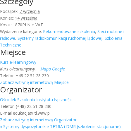
Szczegóły
Początek:
7 września
Koniec:
14 września
Koszt:
1870PLN + VAT
Wydarzenie kategorie:
Rekomendowane szkolenia
,
Sieci mobilne i
radiowe
,
Systemy radiokomunikacji ruchomej lądowej
,
Szkolenia
Techniczne
Miejsce
Kurs e-learningowy
Kurs e-learningowy
,
+ Mapa Google
Telefon
+48 22 51 28 230
Zobacz witrynę internetową Miejsce
Organizator
Ośrodek Szkolenia Instytutu Łączności
Telefon
(+48) 22 51 28 230
E-mail
edukacja@itl.waw.pl
Zobacz witrynę internetową Organizator
«
Systemy dyspozytorskie TETRA i DMR (szkolenie stacjonarne)