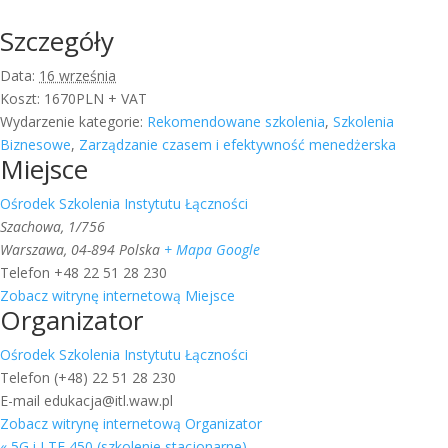
Szczegóły
Data:
16 września
Koszt:
1670PLN + VAT
Wydarzenie kategorie:
Rekomendowane szkolenia
,
Szkolenia
Biznesowe
,
Zarządzanie czasem i efektywność menedżerska
Miejsce
Ośrodek Szkolenia Instytutu Łączności
Szachowa, 1/756
Warszawa
,
04-894
Polska
+ Mapa Google
Telefon
+48 22 51 28 230
Zobacz witrynę internetową Miejsce
Organizator
Ośrodek Szkolenia Instytutu Łączności
Telefon
(+48) 22 51 28 230
E-mail
edukacja@itl.waw.pl
Zobacz witrynę internetową Organizator
«
5G i LTE 450 (szkolenie stacjonarne)