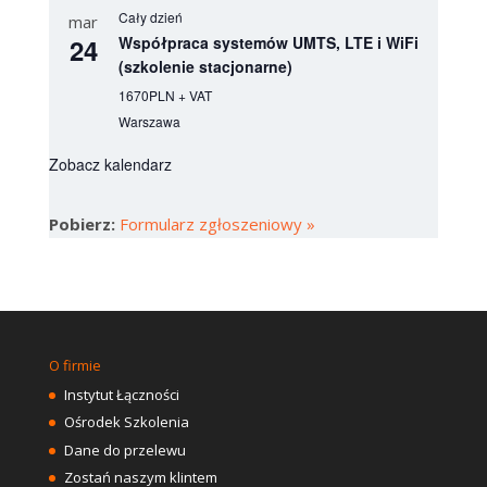
Cały dzień
mar
24
Współpraca systemów UMTS, LTE i WiFi
(szkolenie stacjonarne)
1670PLN + VAT
Warszawa
Zobacz kalendarz
Pobierz:
Formularz zgłoszeniowy »
O firmie
Instytut Łączności
Ośrodek Szkolenia
Dane do przelewu
Zostań naszym klintem