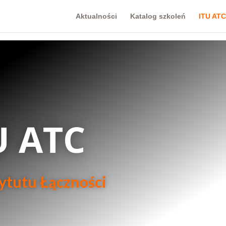
Aktualności
Katalog szkoleń
ITU ATC
U ATC
ytutu Łączności