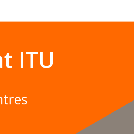
t ITU
ntres