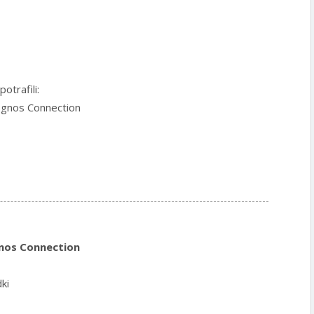
w
otrafili:
ognos Connection
nos Connection
ki