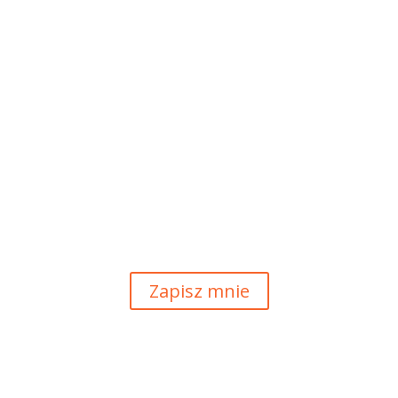
Subskrybuj nasz Newsletter
Otrzymasz dostęp do darmowych materiałów szkoleniowych
i nie przegapisz żadnej z istotnych naszych inicjatyw.
Zapisz mnie