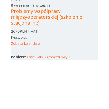
8 września
-
9 września
Problemy współpracy
międzyoperatorskiej (szkolenie
stacjonarne)
2670PLN + VAT
Warszawa
Zobacz kalendarz
Pobierz:
Formularz zgłoszeniowy »
Subskrybuj nasz Newsletter
Otrzymasz dostęp do darmowych materiałów
szkoleniowych