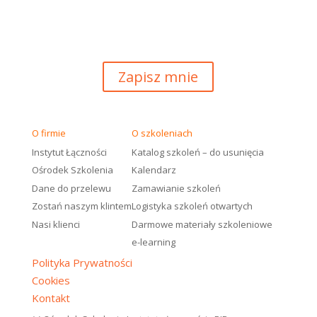
i nie przegapisz żadnej z istotnych naszych
inicjatyw.
Zapisz mnie
O firmie
O szkoleniach
Instytut Łączności
Katalog szkoleń – do usunięcia
Ośrodek Szkolenia
Kalendarz
Dane do przelewu
Zamawianie szkoleń
Zostań naszym klintem
Logistyka szkoleń otwartych
Nasi klienci
Darmowe materiały szkoleniowe
e-learning
Polityka Prywatności
Cookies
Kontakt