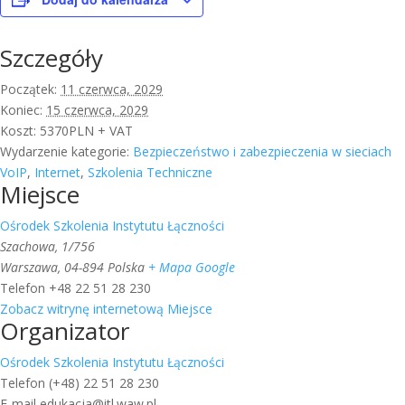
Szczegóły
Początek:
11 czerwca, 2029
Koniec:
15 czerwca, 2029
Koszt:
5370PLN + VAT
Wydarzenie kategorie:
Bezpieczeństwo i zabezpieczenia w sieciach
VoIP
,
Internet
,
Szkolenia Techniczne
Miejsce
Ośrodek Szkolenia Instytutu Łączności
Szachowa, 1/756
Warszawa
,
04-894
Polska
+ Mapa Google
Telefon
+48 22 51 28 230
Zobacz witrynę internetową Miejsce
Organizator
Ośrodek Szkolenia Instytutu Łączności
Telefon
(+48) 22 51 28 230
E-mail
edukacja@itl.waw.pl