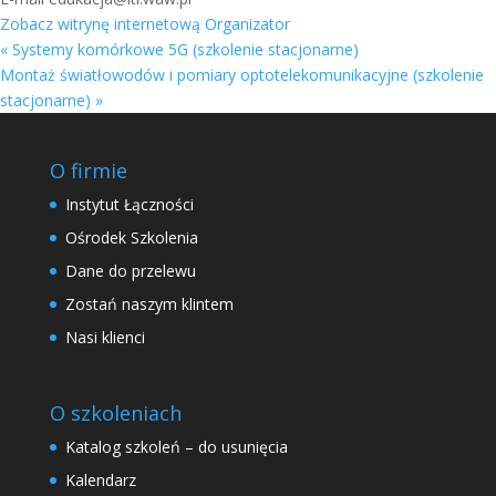
Zobacz witrynę internetową Organizator
«
Systemy komórkowe 5G (szkolenie stacjonarne)
Montaż światłowodów i pomiary optotelekomunikacyjne (szkolenie
stacjonarne)
»
O firmie
Instytut Łączności
Ośrodek Szkolenia
Dane do przelewu
Zostań naszym klintem
Nasi klienci
O szkoleniach
Katalog szkoleń – do usunięcia
Kalendarz