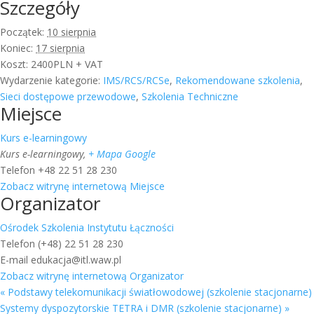
Szczegóły
Początek:
10 sierpnia
Koniec:
17 sierpnia
Koszt:
2400PLN + VAT
Wydarzenie kategorie:
IMS/RCS/RCSe
,
Rekomendowane szkolenia
,
Sieci dostępowe przewodowe
,
Szkolenia Techniczne
Miejsce
Kurs e-learningowy
Kurs e-learningowy
,
+ Mapa Google
Telefon
+48 22 51 28 230
Zobacz witrynę internetową Miejsce
Organizator
Ośrodek Szkolenia Instytutu Łączności
Telefon
(+48) 22 51 28 230
E-mail
edukacja@itl.waw.pl
Zobacz witrynę internetową Organizator
«
Podstawy telekomunikacji światłowodowej (szkolenie stacjonarne)
Systemy dyspozytorskie TETRA i DMR (szkolenie stacjonarne)
»