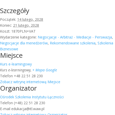
Szczegóły
Początek:
14 lutego, 2028
Koniec:
21 lutego, 2028
Koszt:
1870PLN+VAT
Wydarzenie kategorie:
Negocjacje - Arbitraż - Mediacje - Perswazja
,
Negocjacje dla menedżerów
,
Rekomendowane szkolenia
,
Szkolenia
Biznesowe
Miejsce
Kurs e-learningowy
Kurs e-learningowy
,
+ Mapa Google
Telefon
+48 22 51 28 230
Zobacz witrynę internetową Miejsce
Organizator
Ośrodek Szkolenia Instytutu Łączności
Telefon
(+48) 22 51 28 230
E-mail
edukacja@itl.waw.pl
Zobacz witrynę internetową Organizator