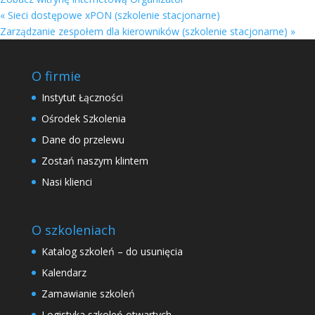
«
Sieci dostępowe xPON (szkolenie stacjonarne)
Zarządzanie zespołem dla kierowników (szkolenie stacjonarne)
»
O firmie
Instytut Łączności
Ośrodek Szkolenia
Dane do przelewu
Zostań naszym klintem
Nasi klienci
O szkoleniach
Katalog szkoleń – do usunięcia
Kalendarz
Zamawianie szkoleń
Logistyka szkoleń otwartych