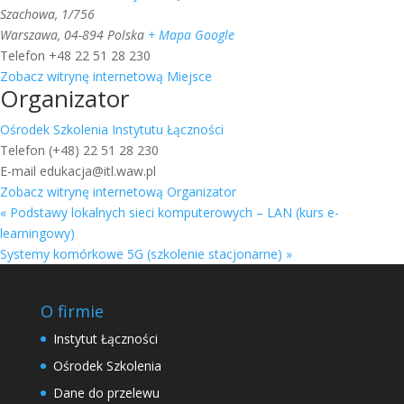
Szachowa, 1/756
Warszawa
,
04-894
Polska
+ Mapa Google
Telefon
+48 22 51 28 230
Zobacz witrynę internetową Miejsce
Organizator
Ośrodek Szkolenia Instytutu Łączności
Telefon
(+48) 22 51 28 230
E-mail
edukacja@itl.waw.pl
Zobacz witrynę internetową Organizator
«
Podstawy lokalnych sieci komputerowych – LAN (kurs e-
learningowy)
Systemy komórkowe 5G (szkolenie stacjonarne)
»
O firmie
Instytut Łączności
Ośrodek Szkolenia
Dane do przelewu