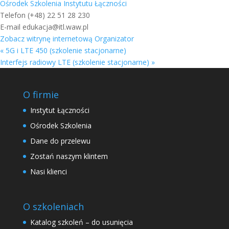
Ośrodek Szkolenia Instytutu Łączności
Telefon
(+48) 22 51 28 230
E-mail
edukacja@itl.waw.pl
Zobacz witrynę internetową Organizator
«
5G i LTE 450 (szkolenie stacjonarne)
Interfejs radiowy LTE (szkolenie stacjonarne)
»
O firmie
Instytut Łączności
Ośrodek Szkolenia
Dane do przelewu
Zostań naszym klintem
Nasi klienci
O szkoleniach
Katalog szkoleń – do usunięcia