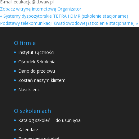
E-mail
edukacja@itl.waw.pl
Zobacz witrynę internetową Organizator
«
Systemy dyspozytorskie TETRA i DMR (szkolenie stacjonarne)
Podstawy telekomunikacji światłowodowej (szkolenie stacjonarne)
»
O firmie
Instytut Łączności
Ośrodek Szkolenia
Dane do przelewu
Zostań naszym klintem
Nasi klienci
O szkoleniach
Katalog szkoleń – do usunięcia
Kalendarz
Zamawianie szkoleń