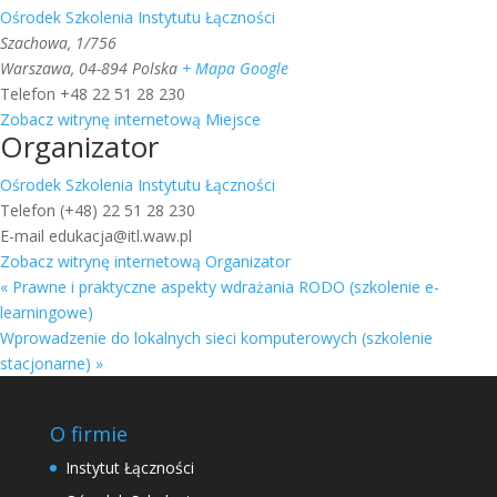
Ośrodek Szkolenia Instytutu Łączności
Szachowa, 1/756
Warszawa
,
04-894
Polska
+ Mapa Google
Telefon
+48 22 51 28 230
Zobacz witrynę internetową Miejsce
Organizator
Ośrodek Szkolenia Instytutu Łączności
Telefon
(+48) 22 51 28 230
E-mail
edukacja@itl.waw.pl
Zobacz witrynę internetową Organizator
«
Prawne i praktyczne aspekty wdrażania RODO (szkolenie e-
learningowe)
Wprowadzenie do lokalnych sieci komputerowych (szkolenie
stacjonarne)
»
O firmie
Instytut Łączności