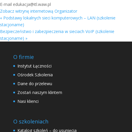
E-mail
edukacja@itl.waw.pl
Zobacz witrynę internetową Organizator
«
Podstawy lokalnych sieci komputerowych – LAN (szkolenie
stacjonarne)
Bezpieczeństwo i zabezpieczenia w sieciach VoIP (szkolenie
stacjonarne)
»
O firmie
Instytut Łączności
Ośrodek Szkolenia
Dane do przelewu
Zostań naszym klintem
Nasi klienci
O szkoleniach
Katalog szkoleń – do usunięcia