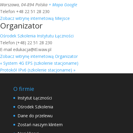
Warszawa
,
04-894
Polska
+ Mapa Google
Telefon
+48 22 51 28 230
Zobacz witrynę internetową Miejsce
Organizator
Ośrodek Szkolenia Instytutu Łączności
Telefon
(+48) 22 51 28 230
E-mail
edukacja@itl.waw.pl
Zobacz witrynę internetową Organizator
«
System 4G EPS (szkolenie stacjonarne)
Protokół IPv6 (szkolenie stacjonarne)
»
O firmie
Instytut Łączności
Ośrodek Szkolenia
Dane do przelewu
Zostań naszym klintem