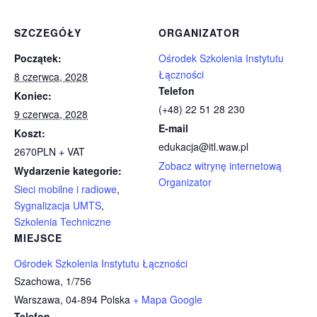
SZCZEGÓŁY
ORGANIZATOR
Początek:
Ośrodek Szkolenia Instytutu
Łączności
8 czerwca, 2028
Telefon
Koniec:
(+48) 22 51 28 230
9 czerwca, 2028
E-mail
Koszt:
edukacja@itl.waw.pl
2670PLN + VAT
Zobacz witrynę internetową
Wydarzenie kategorie:
Organizator
Sieci mobilne i radiowe
,
Sygnalizacja UMTS
,
Szkolenia Techniczne
MIEJSCE
Ośrodek Szkolenia Instytutu Łączności
Szachowa, 1/756
Warszawa
,
04-894
Polska
+ Mapa Google
Telefon