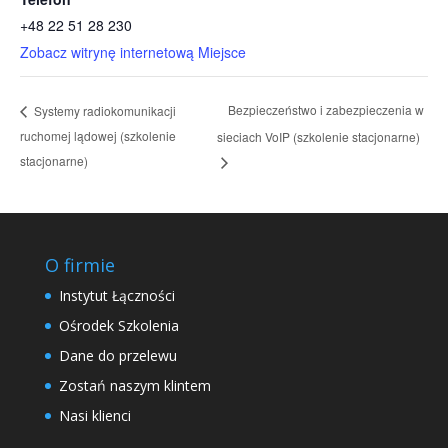
+48 22 51 28 230
Zobacz witrynę internetową Miejsce
Bezpieczeństwo i zabezpieczenia w
Systemy radiokomunikacji
ruchomej lądowej (szkolenie
sieciach VoIP (szkolenie stacjonarne)
stacjonarne)
O firmie
Instytut Łączności
Ośrodek Szkolenia
Dane do przelewu
Zostań naszym klintem
Nasi klienci