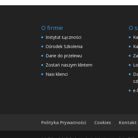
O firmie
O s
Instytut Łączności
Ka
Ośrodek Szkolenia
Ka
Dane do przelewu
Za
Zostań naszym klintem
Lo
Nasi klienci
Da
sz
e-
Polityka Prywatności
Cookies
Kontakt