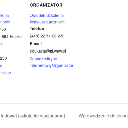
ORGANIZATOR
lenia
Ośrodek Szkolenia
zności
Instytutu Łączności
Telefon
756
(+48) 22 51 28 230
-894
Polska
E-mail
le
edukacja@itl.waw.pl
 230
Zobacz witrynę
internetową Organizator
nę
iejsce
lądowej (szkolenie stacjonarne)
Wprowadzenie do techno