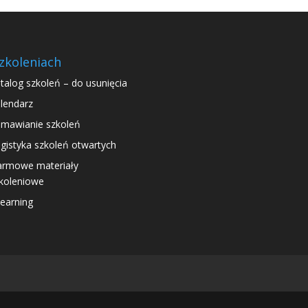
zkoleniach
talog szkoleń – do usunięcia
lendarz
mawianie szkoleń
gistyka szkoleń otwartych
rmowe materiały
koleniowe
learning