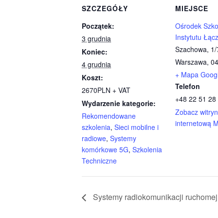
SZCZEGÓŁY
MIEJSCE
Początek:
Ośrodek Szko
Instytutu Łąc
3 grudnia
Szachowa, 1/
Koniec:
Warszawa
,
04
4 grudnia
+ Mapa Goog
Koszt:
Telefon
2670PLN + VAT
+48 22 51 28
Wydarzenie kategorie:
Zobacz witry
Rekomendowane
internetową M
szkolenia
,
Sieci mobilne i
radiowe
,
Systemy
komórkowe 5G
,
Szkolenia
Techniczne
Systemy radiokomunikacji ruchomej 