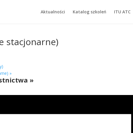
Aktualności
Katalog szkoleń
ITU ATC
e stacjonarne)
y)
arne)
»
stnictwa »