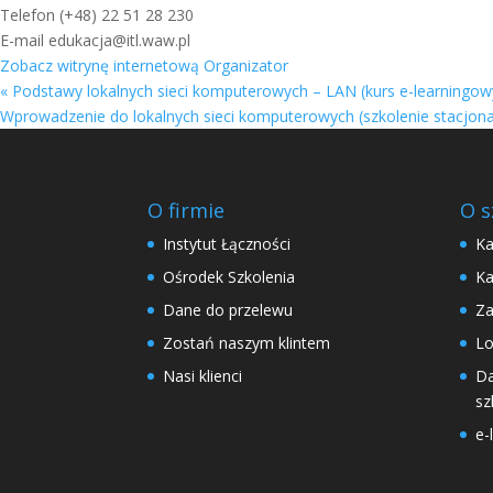
Telefon
(+48) 22 51 28 230
E-mail
edukacja@itl.waw.pl
Zobacz witrynę internetową Organizator
«
Podstawy lokalnych sieci komputerowych – LAN (kurs e-learningow
Wprowadzenie do lokalnych sieci komputerowych (szkolenie stacjon
O firmie
O s
Instytut Łączności
Ka
Ośrodek Szkolenia
Ka
Dane do przelewu
Za
Zostań naszym klintem
Lo
Nasi klienci
Da
sz
e-