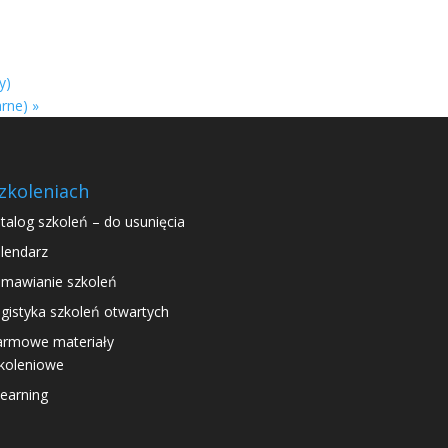
y)
arne)
»
zkoleniach
talog szkoleń – do usunięcia
lendarz
mawianie szkoleń
gistyka szkoleń otwartych
rmowe materiały
koleniowe
learning