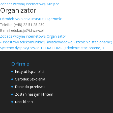
Zobacz witrynę internetową Miejsce
Organizator
Ośrodek Szkolenia Instytutu Łączności
Telefon
(+48) 22 51 28 230
E-mail
edukacja@itl.waw.pl
Zobacz witrynę internetową Organizator
«
Podstawy telekomunikacji światłowodowej (szkolenie stacjonarne)
Systemy dyspozytorskie TETRA i DMR (szkolenie stacjonarne)
»
O firmie
Instytut Łączności
Ośrodek Szkolenia
Dane do przelewu
Zostań naszym klintem
Nasi klienci