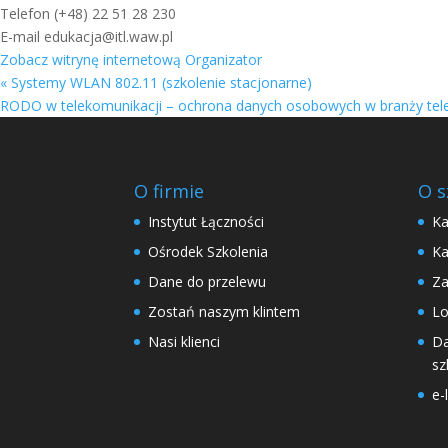
Telefon
(+48) 22 51 28 230
E-mail
edukacja@itl.waw.pl
Zobacz witrynę internetową Organizator
«
Systemy WLAN 802.11 (szkolenie stacjonarne)
RODO w telekomunikacji – ochrona danych osobowych w branży tele
O firmie
O s
Instytut Łączności
Ka
Ośrodek Szkolenia
Ka
Dane do przelewu
Za
Zostań naszym klintem
Lo
Nasi klienci
Da
sz
e-