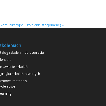
komunikacyjnej (szkolenie stacjonarne)
»
zkoleniach
talog szkoleń – do usunięcia
lendarz
mawianie szkoleń
gistyka szkoleń otwartych
rmowe materiały
koleniowe
learning