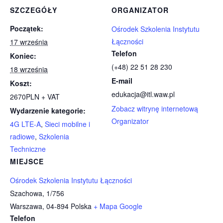
SZCZEGÓŁY
ORGANIZATOR
Początek:
Ośrodek Szkolenia Instytutu
Łączności
17 września
Telefon
Koniec:
(+48) 22 51 28 230
18 września
E-mail
Koszt:
edukacja@itl.waw.pl
2670PLN + VAT
Zobacz witrynę internetową
Wydarzenie kategorie:
Organizator
4G LTE-A
,
Sieci mobilne i
radiowe
,
Szkolenia
Techniczne
MIEJSCE
Ośrodek Szkolenia Instytutu Łączności
Szachowa, 1/756
Warszawa
,
04-894
Polska
+ Mapa Google
Telefon