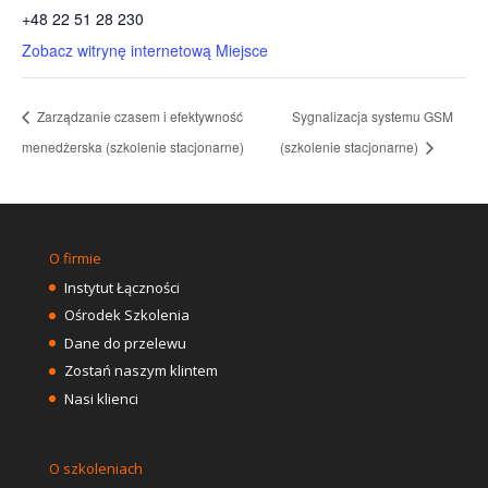
+48 22 51 28 230
Zobacz witrynę internetową Miejsce
Zarządzanie czasem i efektywność
Sygnalizacja systemu GSM
menedżerska (szkolenie stacjonarne)
(szkolenie stacjonarne)
O firmie
Instytut Łączności
Ośrodek Szkolenia
Dane do przelewu
Zostań naszym klintem
Nasi klienci
O szkoleniach