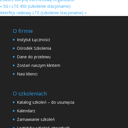
«
5G i LTE 450 (szkolenie stacjonarne)
Interfejs radiowy LTE (szkolenie stacjonarne)
»
O firmie
Instytut Łączności
Ośrodek Szkolenia
Dane do przelewu
Zostań naszym klintem
Nasi klienci
O szkoleniach
Katalog szkoleń – do usunięcia
Kalendarz
Zamawianie szkoleń
Logistyka szkoleń otwartych