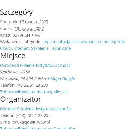
Szczegóły
Początek:
17 marca, 2027
Koniec:
19 marca, 2027
Koszt:
3270PLN + VAT
Wydarzenie kategorie:
Implementacja sieci w oparciu o przełączniki
CISCO
,
Internet
,
Szkolenia Techniczne
Miejsce
Ośrodek Szkolenia Instytutu Łączności
Szachowa, 1/756
Warszawa
,
04-894
Polska
+ Mapa Google
Telefon
+48 22 51 28 230
Zobacz witrynę internetową Miejsce
Organizator
Ośrodek Szkolenia Instytutu Łączności
Telefon
(+48) 22 51 28 230
E-mail
edukacja@itl.waw.pl
Zobacz witrynę internetową Organizator