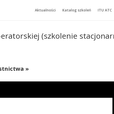
Aktualności
Katalog szkoleń
ITU ATC
atorskiej (szkolenie stacjonar
stnictwa »