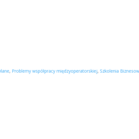
wlane
,
Problemy współpracy międzyoperatorskiej
,
Szkolenia Bizneso