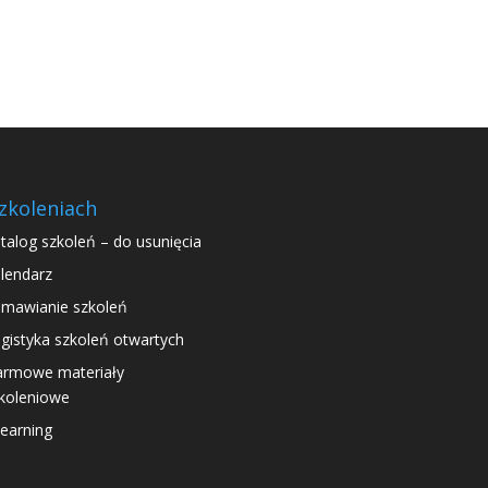
zkoleniach
talog szkoleń – do usunięcia
lendarz
mawianie szkoleń
gistyka szkoleń otwartych
rmowe materiały
koleniowe
learning