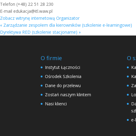
Telefon
(+48) 22 51 28 230
E-mail
edukacja@itl.waw.pl
Zobacz witrynę internetową Organizator
«
Zarządzanie zespołem dla kierowników (szkolenie e-learningowe)
Dyrektywa RED (szkolenie stacjonarne)
»
O firmie
O s
Instytut Łączności
Ka
Ośrodek Szkolenia
Ka
Dane do przelewu
Za
Zostań naszym klintem
Lo
Nasi klienci
Da
sz
e-