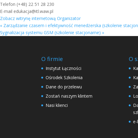
Telefon
(+48) 22 51 28 230
E-mail
edukacja@itl.waw.pl
Zobacz witrynę internetową Organizator
«
Zarządzanie czasem i efektywność menedżerska (szkolenie stacjon
Sygnalizacja systemu GSM (szkolenie stacjonarne)
»
O firmie
O s
Instytut Łączności
Ka
Ośrodek Szkolenia
Ka
Dane do przelewu
Za
Zostań naszym klintem
Lo
Nasi klienci
Da
sz
e-