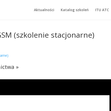
Aktualności
Katalog szkoleń
ITU ATC
SM (szkolenie stacjonarne)
arne)
ictwa »