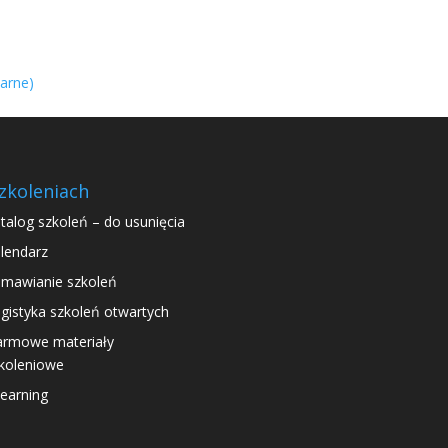
arne)
zkoleniach
talog szkoleń – do usunięcia
lendarz
mawianie szkoleń
gistyka szkoleń otwartych
rmowe materiały
koleniowe
learning