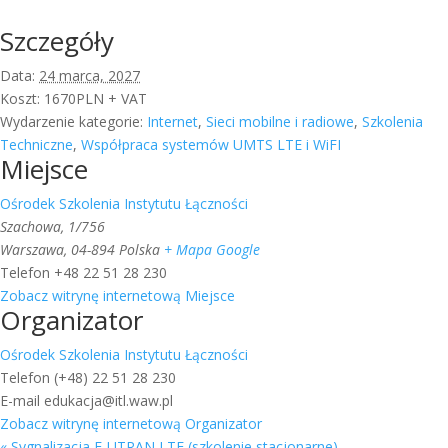
Szczegóły
Data:
24 marca, 2027
Koszt:
1670PLN + VAT
Wydarzenie kategorie:
Internet
,
Sieci mobilne i radiowe
,
Szkolenia
Techniczne
,
Współpraca systemów UMTS LTE i WiFI
Miejsce
Ośrodek Szkolenia Instytutu Łączności
Szachowa, 1/756
Warszawa
,
04-894
Polska
+ Mapa Google
Telefon
+48 22 51 28 230
Zobacz witrynę internetową Miejsce
Organizator
Ośrodek Szkolenia Instytutu Łączności
Telefon
(+48) 22 51 28 230
E-mail
edukacja@itl.waw.pl
Zobacz witrynę internetową Organizator
«
Sygnalizacja E-UTRAN LTE (szkolenie stacjonarne)